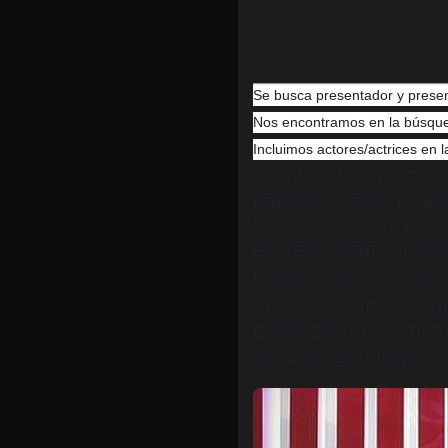
Se busca presentador y presen
Nos encontramos en la búsqued
Incluimos actores/actrices en 
CONTRATO 2 MESES - INCR
PERFIL SOLICITADO: Hombre el
Mujer elegante y que imponga e
EDAD EXCLUYENTE: 30 A 55
El trabajo se desarrolla en Capi
Se dará más información del p
ENVIAR EMAIL CON FOTO O 
ADM.LUPES@OUTLOOK.CO