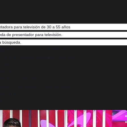
tadora para televisión de 30 a 55 años
a de presentador para televisión.
la búsqueda.
EIBLE OPORTUNIDAD EN EL MEDIO.
egante, seductor y excelente presencia.
stilo.
 AÑOS.
tal federal - Argentina.
royecto a los candidatos seleccionados.
VIDEO A:
M