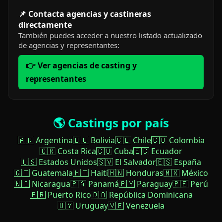
📌 Contacta agencias y castineras
directamente
También puedes acceder a nuestro listado actualizado
de agencias y representantes:
👉 Ver agencias de casting y
representantes
🌎 Castings por país
🇦🇷 Argentina
🇧🇴 Bolivia
🇨🇱 Chile
🇨🇴 Colombia
🇨🇷 Costa Rica
🇨🇺 Cuba
🇪🇨 Ecuador
🇺🇸 Estados Unidos
🇸🇻 El Salvador
🇪🇸 España
🇬🇹 Guatemala
🇭🇹 Haití
🇭🇳 Honduras
🇲🇽 México
🇳🇮 Nicaragua
🇵🇦 Panamá
🇵🇾 Paraguay
🇵🇪 Perú
🇵🇷 Puerto Rico
🇩🇴 República Dominicana
🇺🇾 Uruguay
🇻🇪 Venezuela