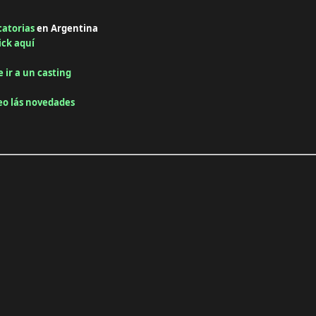
catorias
en Argentina
ick aquí
e ir a un casting
reo lás novedades