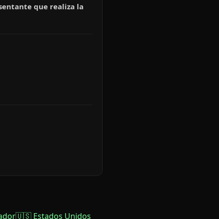
sentante que realiza la
ador
🇺🇸 Estados Unidos