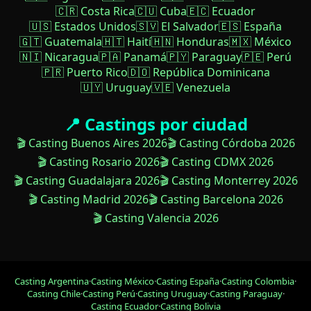
🇨🇷 Costa Rica
🇨🇺 Cuba
🇪🇨 Ecuador
🇺🇸 Estados Unidos
🇸🇻 El Salvador
🇪🇸 España
🇬🇹 Guatemala
🇭🇹 Haití
🇭🇳 Honduras
🇲🇽 México
🇳🇮 Nicaragua
🇵🇦 Panamá
🇵🇾 Paraguay
🇵🇪 Perú
🇵🇷 Puerto Rico
🇩🇴 República Dominicana
🇺🇾 Uruguay
🇻🇪 Venezuela
📍 Castings por ciudad
🎬 Casting Buenos Aires 2026
🎬 Casting Córdoba 2026
🎬 Casting Rosario 2026
🎬 Casting CDMX 2026
🎬 Casting Guadalajara 2026
🎬 Casting Monterrey 2026
🎬 Casting Madrid 2026
🎬 Casting Barcelona 2026
🎬 Casting Valencia 2026
Casting Argentina
·
Casting México
·
Casting España
·
Casting Colombia
·
Casting Chile
·
Casting Perú
·
Casting Uruguay
·
Casting Paraguay
·
Casting Ecuador
·
Casting Bolivia