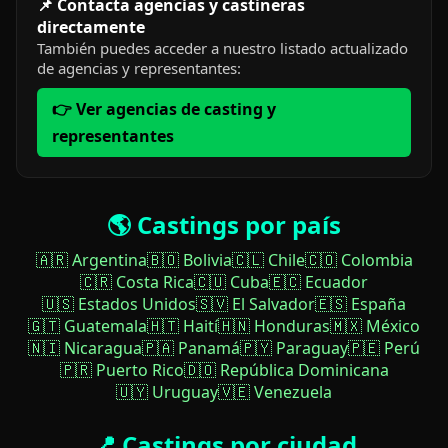
📌 Contacta agencias y castineras
directamente
También puedes acceder a nuestro listado actualizado
de agencias y representantes:
👉 Ver agencias de casting y
representantes
🌎 Castings por país
🇦🇷 Argentina
🇧🇴 Bolivia
🇨🇱 Chile
🇨🇴 Colombia
🇨🇷 Costa Rica
🇨🇺 Cuba
🇪🇨 Ecuador
🇺🇸 Estados Unidos
🇸🇻 El Salvador
🇪🇸 España
🇬🇹 Guatemala
🇭🇹 Haití
🇭🇳 Honduras
🇲🇽 México
🇳🇮 Nicaragua
🇵🇦 Panamá
🇵🇾 Paraguay
🇵🇪 Perú
🇵🇷 Puerto Rico
🇩🇴 República Dominicana
🇺🇾 Uruguay
🇻🇪 Venezuela
📍 Castings por ciudad