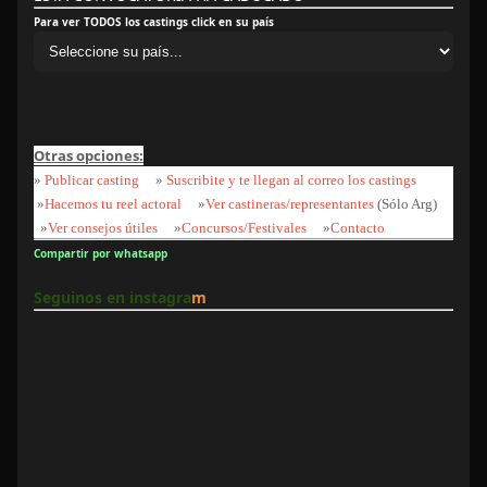
Para ver TODOS los castings click en su país
Otras opciones:
»
Publicar casting
»
Suscribite y te llegan al correo los castings
»
Hacemos tu reel actoral
»
Ver castineras/representantes
(Sólo Arg)
»
Ver consejos útiles
»
Concursos/Festivales
»
Contacto
Compartir por whatsapp
Seguinos en instagra
m