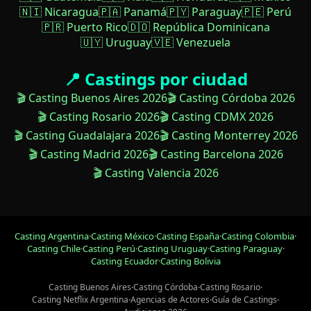
🇳🇮 Nicaragua
🇵🇦 Panamá
🇵🇾 Paraguay
🇵🇪 Perú
🇵🇷 Puerto Rico
🇩🇴 República Dominicana
🇺🇾 Uruguay
🇻🇪 Venezuela
📍 Castings por ciudad
🎬 Casting Buenos Aires 2026
🎬 Casting Córdoba 2026
🎬 Casting Rosario 2026
🎬 Casting CDMX 2026
🎬 Casting Guadalajara 2026
🎬 Casting Monterrey 2026
🎬 Casting Madrid 2026
🎬 Casting Barcelona 2026
🎬 Casting Valencia 2026
Casting Argentina
·
Casting México
·
Casting España
·
Casting Colombia
·
Casting Chile
·
Casting Perú
·
Casting Uruguay
·
Casting Paraguay
·
Casting Ecuador
·
Casting Bolivia
Casting Buenos Aires
·
Casting Córdoba
·
Casting Rosario
·
Casting Netflix Argentina
·
Agencias de Actores
·
Guía de Castings
·