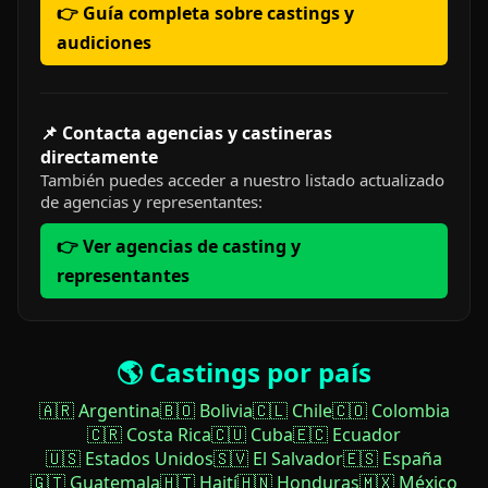
👉 Guía completa sobre castings y
audiciones
📌 Contacta agencias y castineras
directamente
También puedes acceder a nuestro listado actualizado
de agencias y representantes:
👉 Ver agencias de casting y
representantes
🌎 Castings por país
🇦🇷 Argentina
🇧🇴 Bolivia
🇨🇱 Chile
🇨🇴 Colombia
🇨🇷 Costa Rica
🇨🇺 Cuba
🇪🇨 Ecuador
🇺🇸 Estados Unidos
🇸🇻 El Salvador
🇪🇸 España
🇬🇹 Guatemala
🇭🇹 Haití
🇭🇳 Honduras
🇲🇽 México