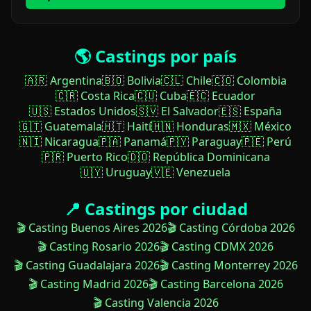
🌎 Castings por país
🇦🇷 Argentina
🇧🇴 Bolivia
🇨🇱 Chile
🇨🇴 Colombia
🇨🇷 Costa Rica
🇨🇺 Cuba
🇪🇨 Ecuador
🇺🇸 Estados Unidos
🇸🇻 El Salvador
🇪🇸 España
🇬🇹 Guatemala
🇭🇹 Haití
🇭🇳 Honduras
🇲🇽 México
🇳🇮 Nicaragua
🇵🇦 Panamá
🇵🇾 Paraguay
🇵🇪 Perú
🇵🇷 Puerto Rico
🇩🇴 República Dominicana
🇺🇾 Uruguay
🇻🇪 Venezuela
📍 Castings por ciudad
🎬 Casting Buenos Aires 2026
🎬 Casting Córdoba 2026
🎬 Casting Rosario 2026
🎬 Casting CDMX 2026
🎬 Casting Guadalajara 2026
🎬 Casting Monterrey 2026
🎬 Casting Madrid 2026
🎬 Casting Barcelona 2026
🎬 Casting Valencia 2026