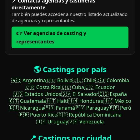
📌 Contacta agencias y castineras
directamente
También puedes acceder a nuestro listado actualizado
de agencias y representantes:
👉 Ver agencias de casting y
representantes
🌎 Castings por país
🇦🇷 Argentina
🇧🇴 Bolivia
🇨🇱 Chile
🇨🇴 Colombia
🇨🇷 Costa Rica
🇨🇺 Cuba
🇪🇨 Ecuador
🇺🇸 Estados Unidos
🇸🇻 El Salvador
🇪🇸 España
🇬🇹 Guatemala
🇭🇹 Haití
🇭🇳 Honduras
🇲🇽 México
🇳🇮 Nicaragua
🇵🇦 Panamá
🇵🇾 Paraguay
🇵🇪 Perú
🇵🇷 Puerto Rico
🇩🇴 República Dominicana
🇺🇾 Uruguay
🇻🇪 Venezuela
📍 Castings por ciudad