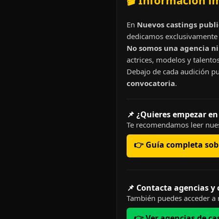
🎬 Información i
En
Nuevos castings publi
dedicamos exclusivamente 
No somos una agencia ni 
actrices, modelos y talentos
Debajo de cada audición pu
convocatoria
.
📌 ¿Quieres empezar en
Te recomendamos leer nues
👉 Guía completa sobr
📌 Contacta agencias y
También puedes acceder a n
👉 Ver agencias de ca