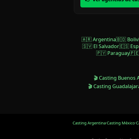
🇦🇷 Argentina
🇧🇴 Boliv
🇸🇻 El Salvador
🇪🇸 Es
🇵🇾 Paraguay
🇵
🎬 Casting Buenos 
🎬 Casting Guadalajar
Casting Argentina
·
Casting México
·
C