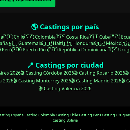
🌎 Castings por país
ia
🇨🇱 Chile
🇨🇴 Colombia
🇨🇷 Costa Rica
🇨🇺 Cuba
🇪🇨 Ecu
paña
🇬🇹 Guatemala
🇭🇹 Haití
🇭🇳 Honduras
🇲🇽 México
🇳
 Perú
🇵🇷 Puerto Rico
🇩🇴 República Dominicana
🇺🇾 Urug
📍 Castings por ciudad
Aires 2026
🎬 Casting Córdoba 2026
🎬 Casting Rosario 2026
🎬
a 2026
🎬 Casting Monterrey 2026
🎬 Casting Madrid 2026
🎬 
🎬 Casting Valencia 2026
asting España
·
Casting Colombia
·
Casting Chile
·
Casting Perú
·
Casting Urugua
Casting Bolivia