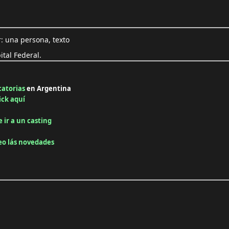
ital Federal.
catorias
en Argentina
ick aquí
e ir a un casting
reo lás novedades