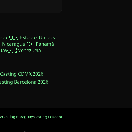
ador
🇺🇸 Estados Unidos
 Nicaragua
🇵🇦 Panamá
uay
🇻🇪 Venezuela
 Casting CDMX 2026
Casting Barcelona 2026
y
·
Casting Paraguay
·
Casting Ecuador
·