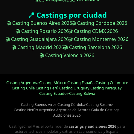
📍 Castings por ciudad
🎬 Casting Buenos Aires 2026
🎬 Casting Córdoba 2026
🎬 Casting Rosario 2026
🎬 Casting CDMX 2026
🎬 Casting Guadalajara 2026
🎬 Casting Monterrey 2026
🎬 Casting Madrid 2026
🎬 Casting Barcelona 2026
🎬 Casting Valencia 2026
Casting Argentina
·
Casting México
·
Casting España
·
Casting Colombia
·
Casting Chile
·
Casting Perú
·
Casting Uruguay
·
Casting Paraguay
·
Casting Ecuador
·
Casting Bolivia
Casting Buenos Aires
·
Casting Córdoba
·
Casting Rosario
·
Casting Netflix Argentina
·
Agencias de Actores
·
Guía de Castings
·
Audiciones 2026
CastingsCineTV es el portal líder de
castings y audiciones 2026
para
actores, actrices, modelos y extras en Latinoamérica y España.