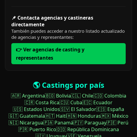
📌 Contacta agencias y castineras
directamente
También puedes acceder a nuestro listado actualizado
de agencias y representantes:
👉 Ver agencias de casting y
representantes
🌎 Castings por país
🇦🇷 Argentina
🇧🇴 Bolivia
🇨🇱 Chile
🇨🇴 Colombia
🇨🇷 Costa Rica
🇨🇺 Cuba
🇪🇨 Ecuador
🇺🇸 Estados Unidos
🇸🇻 El Salvador
🇪🇸 España
🇬🇹 Guatemala
🇭🇹 Haití
🇭🇳 Honduras
🇲🇽 México
🇳🇮 Nicaragua
🇵🇦 Panamá
🇵🇾 Paraguay
🇵🇪 Perú
🇵🇷 Puerto Rico
🇩🇴 República Dominicana
🇺🇾 Uruguay
🇻🇪 Venezuela