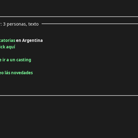
catorias
en Argentina
ick aquí
e ir a un casting
reo lás novedades