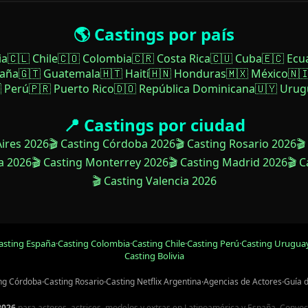
🌎 Castings por país
ia
🇨🇱 Chile
🇨🇴 Colombia
🇨🇷 Costa Rica
🇨🇺 Cuba
🇪🇨 Ecu
paña
🇬🇹 Guatemala
🇭🇹 Haití
🇭🇳 Honduras
🇲🇽 México
🇳
 Perú
🇵🇷 Puerto Rico
🇩🇴 República Dominicana
🇺🇾 Urug
📍 Castings por ciudad
Aires 2026
🎬 Casting Córdoba 2026
🎬 Casting Rosario 2026
🎬
a 2026
🎬 Casting Monterrey 2026
🎬 Casting Madrid 2026
🎬 
🎬 Casting Valencia 2026
asting España
·
Casting Colombia
·
Casting Chile
·
Casting Perú
·
Casting Urugua
Casting Bolivia
ng Córdoba
·
Casting Rosario
·
Casting Netflix Argentina
·
Agencias de Actores
·
Guía 
2026
para actores, actrices, modelos y extras en Latinoamérica y España. Convocato