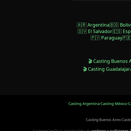
🇦🇷 Argentina
🇧🇴 Boliv
🇸🇻 El Salvador
🇪🇸 Es
🇵🇾 Paraguay
🇵
🎬 Casting Buenos 
🎬 Casting Guadalajar
Casting Argentina
·
Casting México
·
C
Casting Buenos Aires
·
Casti
CastingsCineTV es el portal líder de
castings y audiciones 