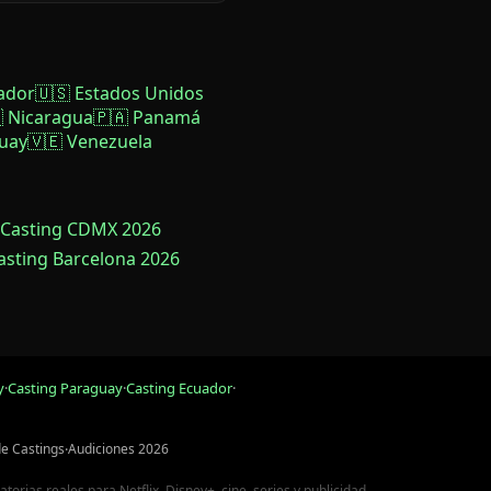
ador
🇺🇸 Estados Unidos
 Nicaragua
🇵🇦 Panamá
uay
🇻🇪 Venezuela
 Casting CDMX 2026
Casting Barcelona 2026
y
·
Casting Paraguay
·
Casting Ecuador
·
de Castings
·
Audiciones 2026
rias reales para Netflix, Disney+, cine, series y publicidad.