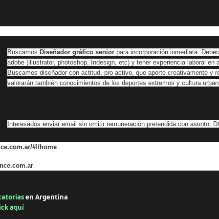
Buscamos
Diseñador gráfico senior
para incorporación inmediata. Deber
adobe (illustrator, photoshop, Indesign, etc) y tener experiencia laboral e
Buscamos diseñador con actitud, pro activo, que aporte creativamente y 
valorarán también conocimientos de los deportes extremos y cultura urba
Interesados enviar email sin omitir remuneración pretendida con asunto: D
nce.com.ar/#!/home
ence.com.ar
catorias
en Argentina
ick aquí