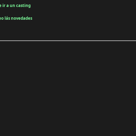
e ir a un casting
reo lás novedades