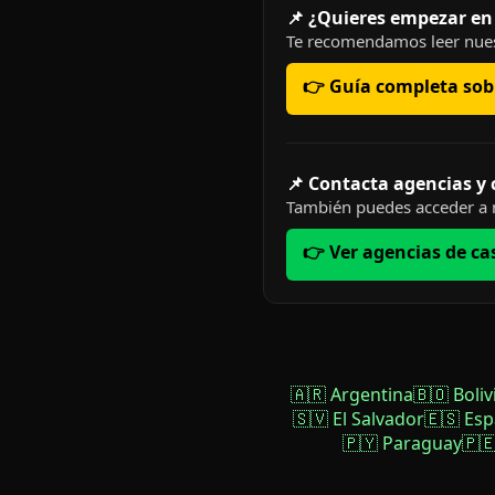
📌 ¿Quieres empezar en
Te recomendamos leer nues
👉 Guía completa sobr
📌 Contacta agencias y
También puedes acceder a n
👉 Ver agencias de ca
🇦🇷 Argentina
🇧🇴 Boliv
🇸🇻 El Salvador
🇪🇸 Es
🇵🇾 Paraguay
🇵