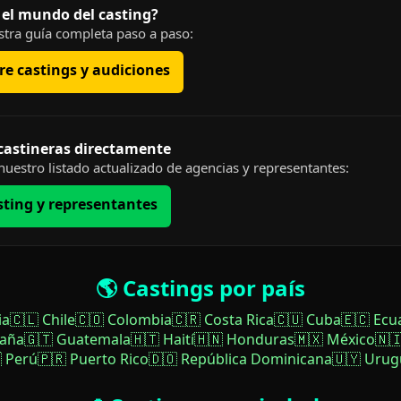
 el mundo del casting?
tra guía completa paso a paso:
e castings y audiciones
 castineras directamente
uestro listado actualizado de agencias y representantes:
sting y representantes
🌎 Castings por país
ia
🇨🇱 Chile
🇨🇴 Colombia
🇨🇷 Costa Rica
🇨🇺 Cuba
🇪🇨 Ecu
paña
🇬🇹 Guatemala
🇭🇹 Haití
🇭🇳 Honduras
🇲🇽 México
🇳
 Perú
🇵🇷 Puerto Rico
🇩🇴 República Dominicana
🇺🇾 Urug