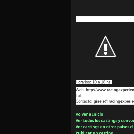
Horarios: 10 a 18 hs
Web:
http://www.racingexperie
Tel:
Contacto:
gisele@racingexperi
Volver a Inicio
Ver todos los castings y convo
Ver castings en otros países cl
Publicar un casting