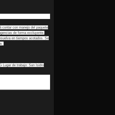
á contar con manejo del paquete
n agencias de forma excluyente.
resuelva en tiempos acotados. Se
na.
G Lugar de trabajo: San Isidro