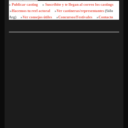
»
Publicar casting
»
Suscribite y te llegan al correo los castings
»
Hacemos tu reel actoral
»
Ver castineras/representantes
(Sólo
Arg)
»
Ver consejos útiles
»
Concursos/Festivales
»
Contacto