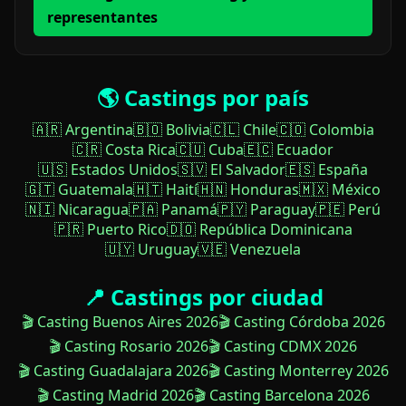
representantes
🌎 Castings por país
🇦🇷 Argentina
🇧🇴 Bolivia
🇨🇱 Chile
🇨🇴 Colombia
🇨🇷 Costa Rica
🇨🇺 Cuba
🇪🇨 Ecuador
🇺🇸 Estados Unidos
🇸🇻 El Salvador
🇪🇸 España
🇬🇹 Guatemala
🇭🇹 Haití
🇭🇳 Honduras
🇲🇽 México
🇳🇮 Nicaragua
🇵🇦 Panamá
🇵🇾 Paraguay
🇵🇪 Perú
🇵🇷 Puerto Rico
🇩🇴 República Dominicana
🇺🇾 Uruguay
🇻🇪 Venezuela
📍 Castings por ciudad
🎬 Casting Buenos Aires 2026
🎬 Casting Córdoba 2026
🎬 Casting Rosario 2026
🎬 Casting CDMX 2026
🎬 Casting Guadalajara 2026
🎬 Casting Monterrey 2026
🎬 Casting Madrid 2026
🎬 Casting Barcelona 2026