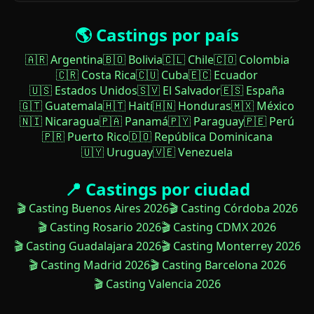
🌎 Castings por país
🇦🇷 Argentina
🇧🇴 Bolivia
🇨🇱 Chile
🇨🇴 Colombia
🇨🇷 Costa Rica
🇨🇺 Cuba
🇪🇨 Ecuador
🇺🇸 Estados Unidos
🇸🇻 El Salvador
🇪🇸 España
🇬🇹 Guatemala
🇭🇹 Haití
🇭🇳 Honduras
🇲🇽 México
🇳🇮 Nicaragua
🇵🇦 Panamá
🇵🇾 Paraguay
🇵🇪 Perú
🇵🇷 Puerto Rico
🇩🇴 República Dominicana
🇺🇾 Uruguay
🇻🇪 Venezuela
📍 Castings por ciudad
🎬 Casting Buenos Aires 2026
🎬 Casting Córdoba 2026
🎬 Casting Rosario 2026
🎬 Casting CDMX 2026
🎬 Casting Guadalajara 2026
🎬 Casting Monterrey 2026
🎬 Casting Madrid 2026
🎬 Casting Barcelona 2026
🎬 Casting Valencia 2026