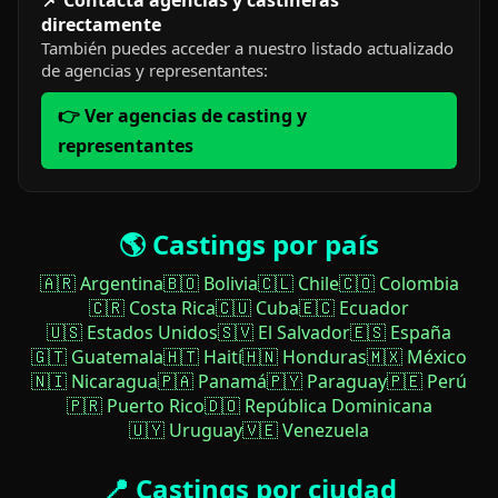
📌 Contacta agencias y castineras
directamente
También puedes acceder a nuestro listado actualizado
de agencias y representantes:
👉 Ver agencias de casting y
representantes
🌎 Castings por país
🇦🇷 Argentina
🇧🇴 Bolivia
🇨🇱 Chile
🇨🇴 Colombia
🇨🇷 Costa Rica
🇨🇺 Cuba
🇪🇨 Ecuador
🇺🇸 Estados Unidos
🇸🇻 El Salvador
🇪🇸 España
🇬🇹 Guatemala
🇭🇹 Haití
🇭🇳 Honduras
🇲🇽 México
🇳🇮 Nicaragua
🇵🇦 Panamá
🇵🇾 Paraguay
🇵🇪 Perú
🇵🇷 Puerto Rico
🇩🇴 República Dominicana
🇺🇾 Uruguay
🇻🇪 Venezuela
📍 Castings por ciudad