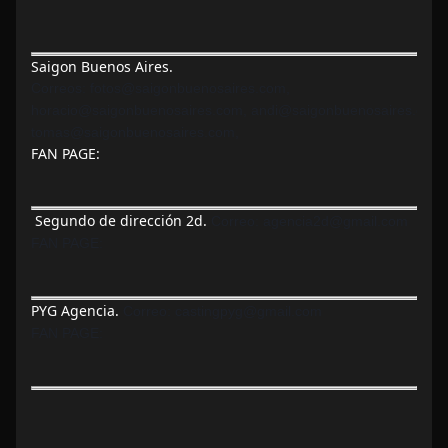
Saigon Buenos Aires.
Correos: fotos@saigonbuenosaires.com,
horacio@saigonbuenosaires.com, andi@saigonbuenosaires.com,
tomas@saigonbuenosaires.com,
FAN PAGE:
Segundo de dirección 2d.
Correo:
agencia2d@gmail.com
FAN PAGE:
PYG Agencia.
Correo:
castingpyg@gmail.com
FAN PAGE: