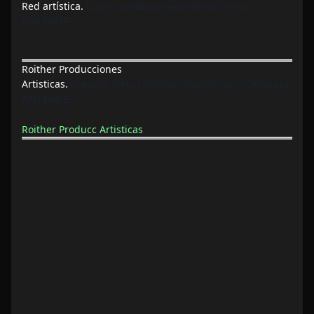
Red artística.
Correo:
pedidos@redartistica.com.ar
FAN PAGE:
Roither Producciones
Artisticas.
Correos:
roither.hombres@gmail.com,
roither.produc
FAN PAGE:
Roither Producc Artisticas