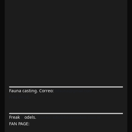
Fauna casting. Correo:
hifauna@gmail.com
FAN PAGE:
Freak
odels.
m
Correo:
info@freakmodels.com.ar
FAN PAGE: