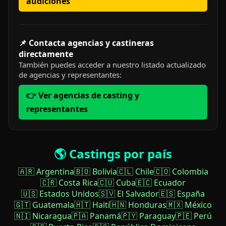
audiciones
📌 Contacta agencias y castineras
directamente
También puedes acceder a nuestro listado actualizado
de agencias y representantes:
👉 Ver agencias de casting y
representantes
🌎 Castings por país
🇦🇷 Argentina
🇧🇴 Bolivia
🇨🇱 Chile
🇨🇴 Colombia
🇨🇷 Costa Rica
🇨🇺 Cuba
🇪🇨 Ecuador
🇺🇸 Estados Unidos
🇸🇻 El Salvador
🇪🇸 España
🇬🇹 Guatemala
🇭🇹 Haití
🇭🇳 Honduras
🇲🇽 México
🇳🇮 Nicaragua
🇵🇦 Panamá
🇵🇾 Paraguay
🇵🇪 Perú