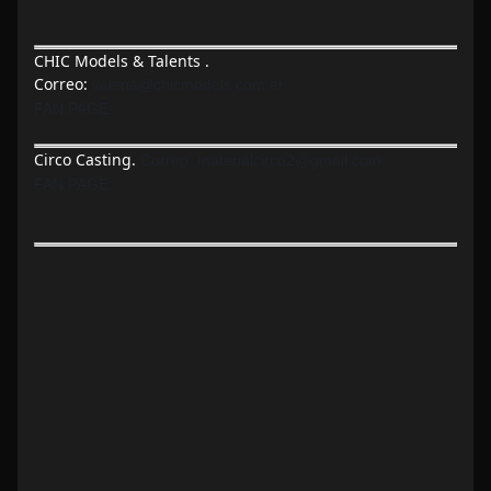
CHIC Models & Talents .
Correo:
valeria@chicmodels.com.ar
FAN PAGE:
Circo Casting.
Correo:
materialcirco2@gmail.com
FAN PAGE: