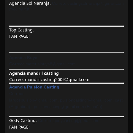
Agencia Sol Naranja.
Correo:
castingsolnaranja@gmail.com
FAN PAGE:
Top Casting.
FAN PAGE:
Agencia Buya
Correo:
materialbuya8@gmail.com
Agencia mandril casting
Correo:
mandrilcasting2009@gmail.com
Agencia Pulsion Casting
Correos:
largospulsion@gmail.com,
pulsioncasting4@gmail.com,
castingp
(Argentina) ,
pulsioncasting@gmail.com (España)
Gody Casting.
Correo:
godycasting@gmail.com
FAN PAGE: