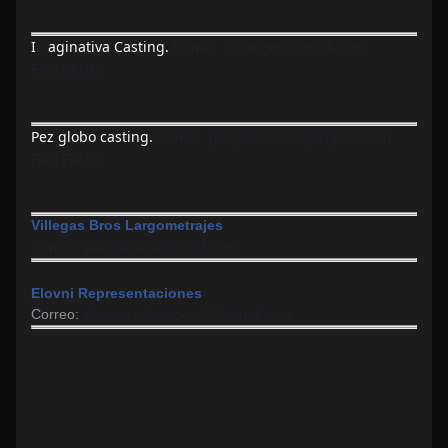
I
aginativa Casting.
m
Correo:
castingim@gmail.com
FAN PAGE:
Pez globo casting.
Correo: pezglobocasting@gmail.com
FAN PAGE:
Villegas Bros Largometrajes
Correo: villegasbros@gmail.com
Elovni Representaciones
Correo:
elovniproducciones2@gmail.com