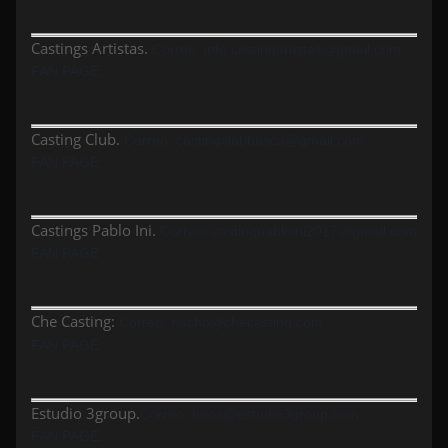
Castings Artistas.
Correo: info.castingartistas@gmail.com
FAN PAGE:
Casting Club.
Correo:
castingclubbusca@gmail.com
FAN PAGE:
Castings Pablo Ini.
Correo:
castingpabloini2017@gmail.com
FAN PAGE
Che Casting:
Correo:
nacho@checasting.com
FAN PAGE:
Estudio 3group.
Correo:
fotos@estudio3group.com
FAN PAGE: