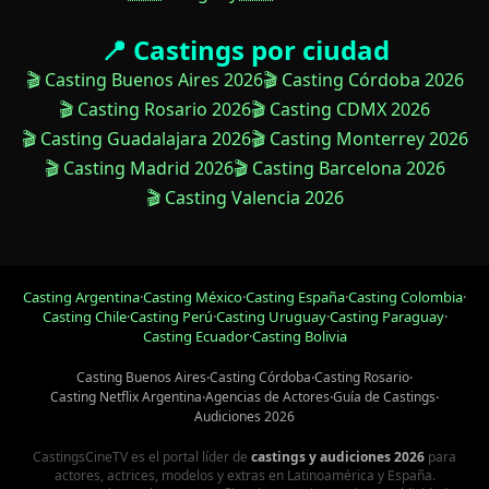
📍 Castings por ciudad
🎬 Casting Buenos Aires 2026
🎬 Casting Córdoba 2026
🎬 Casting Rosario 2026
🎬 Casting CDMX 2026
🎬 Casting Guadalajara 2026
🎬 Casting Monterrey 2026
🎬 Casting Madrid 2026
🎬 Casting Barcelona 2026
🎬 Casting Valencia 2026
Casting Argentina
·
Casting México
·
Casting España
·
Casting Colombia
·
Casting Chile
·
Casting Perú
·
Casting Uruguay
·
Casting Paraguay
·
Casting Ecuador
·
Casting Bolivia
Casting Buenos Aires
·
Casting Córdoba
·
Casting Rosario
·
Casting Netflix Argentina
·
Agencias de Actores
·
Guía de Castings
·
Audiciones 2026
CastingsCineTV es el portal líder de
castings y audiciones 2026
para
actores, actrices, modelos y extras en Latinoamérica y España.