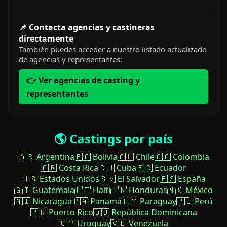
📌 Contacta agencias y castineras
directamente
También puedes acceder a nuestro listado actualizado
de agencias y representantes:
👉 Ver agencias de casting y
representantes
🌎 Castings por país
🇦🇷 Argentina
🇧🇴 Bolivia
🇨🇱 Chile
🇨🇴 Colombia
🇨🇷 Costa Rica
🇨🇺 Cuba
🇪🇨 Ecuador
🇺🇸 Estados Unidos
🇸🇻 El Salvador
🇪🇸 España
🇬🇹 Guatemala
🇭🇹 Haití
🇭🇳 Honduras
🇲🇽 México
🇳🇮 Nicaragua
🇵🇦 Panamá
🇵🇾 Paraguay
🇵🇪 Perú
🇵🇷 Puerto Rico
🇩🇴 República Dominicana
🇺🇾 Uruguay
🇻🇪 Venezuela