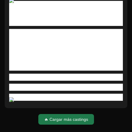
El actor Guillermo Francella cambió su look para la
película que protagonizará junto a Luisana Lopilato y
se ve completamente distinto.
ÉL HARÁ 'LOS QUE AMAN ODIAN', FILM DE
ALEJANDRO MANCI QUE ESTARÁ AMBIENTADO
EN LA ÉPOCA DEL '40. PARA ELLO, CAMBIÓ SU
LOOK Y APARECIÓ CON LA RAYA AL COSTADO Y
UN JOPO.
🔥 Cargar más castings