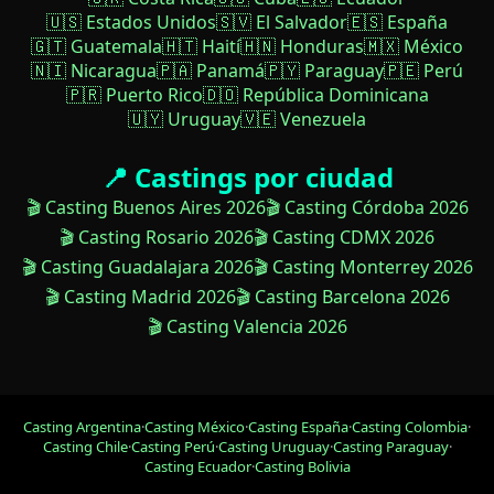
🇺🇸 Estados Unidos
🇸🇻 El Salvador
🇪🇸 España
🇬🇹 Guatemala
🇭🇹 Haití
🇭🇳 Honduras
🇲🇽 México
🇳🇮 Nicaragua
🇵🇦 Panamá
🇵🇾 Paraguay
🇵🇪 Perú
🇵🇷 Puerto Rico
🇩🇴 República Dominicana
🇺🇾 Uruguay
🇻🇪 Venezuela
📍 Castings por ciudad
🎬 Casting Buenos Aires 2026
🎬 Casting Córdoba 2026
🎬 Casting Rosario 2026
🎬 Casting CDMX 2026
🎬 Casting Guadalajara 2026
🎬 Casting Monterrey 2026
🎬 Casting Madrid 2026
🎬 Casting Barcelona 2026
🎬 Casting Valencia 2026
Casting Argentina
·
Casting México
·
Casting España
·
Casting Colombia
·
Casting Chile
·
Casting Perú
·
Casting Uruguay
·
Casting Paraguay
·
Casting Ecuador
·
Casting Bolivia