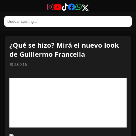
¿Qué se hizo? Mirá el nuevo look
de Guillermo Francella
📅 28.9.16
Para protagonizar una película que hará
con la modelo Luisana Lopilato, el actor
cambió su imagen y quedó muy distinto a
como se veía.