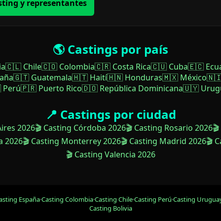
sting y representantes
🌎 Castings por país
ia
🇨🇱 Chile
🇨🇴 Colombia
🇨🇷 Costa Rica
🇨🇺 Cuba
🇪🇨 Ecu
paña
🇬🇹 Guatemala
🇭🇹 Haití
🇭🇳 Honduras
🇲🇽 México
🇳
 Perú
🇵🇷 Puerto Rico
🇩🇴 República Dominicana
🇺🇾 Urug
📍 Castings por ciudad
Aires 2026
🎬 Casting Córdoba 2026
🎬 Casting Rosario 2026
🎬
a 2026
🎬 Casting Monterrey 2026
🎬 Casting Madrid 2026
🎬 
🎬 Casting Valencia 2026
asting España
·
Casting Colombia
·
Casting Chile
·
Casting Perú
·
Casting Urugua
Casting Bolivia