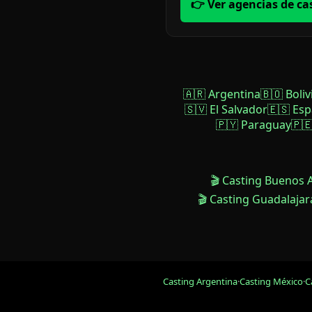
👉 Ver agencias de ca
🇦🇷 Argentina
🇧🇴 Boliv
🇸🇻 El Salvador
🇪🇸 Es
🇵🇾 Paraguay
🇵
🎬 Casting Buenos 
🎬 Casting Guadalajar
Casting Argentina
·
Casting México
·
C