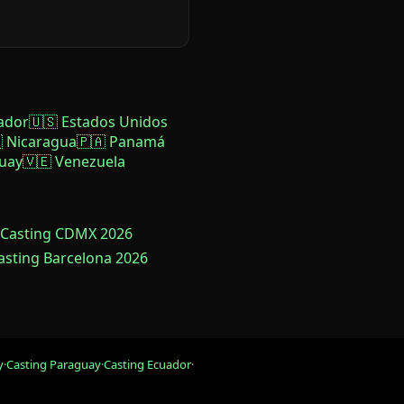
ador
🇺🇸 Estados Unidos
 Nicaragua
🇵🇦 Panamá
uay
🇻🇪 Venezuela
 Casting CDMX 2026
Casting Barcelona 2026
y
·
Casting Paraguay
·
Casting Ecuador
·