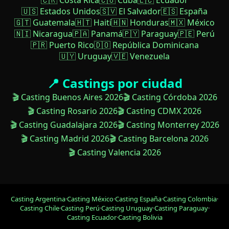
🇨🇷 Costa Rica
🇨🇺 Cuba
🇪🇨 Ecuador
🇺🇸 Estados Unidos
🇸🇻 El Salvador
🇪🇸 España
🇬🇹 Guatemala
🇭🇹 Haití
🇭🇳 Honduras
🇲🇽 México
🇳🇮 Nicaragua
🇵🇦 Panamá
🇵🇾 Paraguay
🇵🇪 Perú
🇵🇷 Puerto Rico
🇩🇴 República Dominicana
🇺🇾 Uruguay
🇻🇪 Venezuela
📍 Castings por ciudad
🎬 Casting Buenos Aires 2026
🎬 Casting Córdoba 2026
🎬 Casting Rosario 2026
🎬 Casting CDMX 2026
🎬 Casting Guadalajara 2026
🎬 Casting Monterrey 2026
🎬 Casting Madrid 2026
🎬 Casting Barcelona 2026
🎬 Casting Valencia 2026
Casting Argentina
·
Casting México
·
Casting España
·
Casting Colombia
·
Casting Chile
·
Casting Perú
·
Casting Uruguay
·
Casting Paraguay
·
Casting Ecuador
·
Casting Bolivia