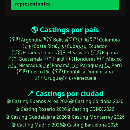
representantes
🌎 Castings por país
🇦🇷 Argentina
🇧🇴 Bolivia
🇨🇱 Chile
🇨🇴 Colombia
🇨🇷 Costa Rica
🇨🇺 Cuba
🇪🇨 Ecuador
🇺🇸 Estados Unidos
🇸🇻 El Salvador
🇪🇸 España
🇬🇹 Guatemala
🇭🇹 Haití
🇭🇳 Honduras
🇲🇽 México
🇳🇮 Nicaragua
🇵🇦 Panamá
🇵🇾 Paraguay
🇵🇪 Perú
🇵🇷 Puerto Rico
🇩🇴 República Dominicana
🇺🇾 Uruguay
🇻🇪 Venezuela
📍 Castings por ciudad
🎬 Casting Buenos Aires 2026
🎬 Casting Córdoba 2026
🎬 Casting Rosario 2026
🎬 Casting CDMX 2026
🎬 Casting Guadalajara 2026
🎬 Casting Monterrey 2026
🎬 Casting Madrid 2026
🎬 Casting Barcelona 2026