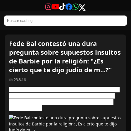
Fede Bal contestó una dura
pregunta sobre supuestos insultos
de Barbie por la religión: "¿Es
cierto que te dijo judío de m...?"
📅 23.8.16
El actor confesó que, en sus declaraciones ante la
Justicia, figura que su ex novia lo agredió con el
mismo tema que despertó la polémica con José
María Muscari.