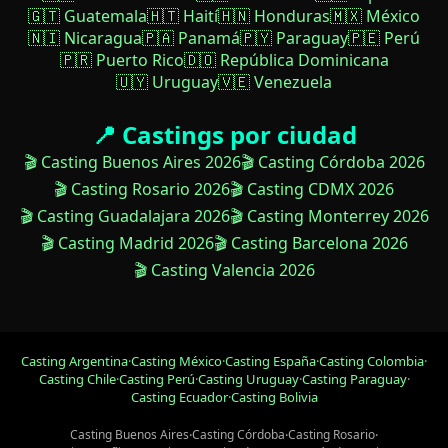
🇬🇹 Guatemala
🇭🇹 Haití
🇭🇳 Honduras
🇲🇽 México
🇳🇮 Nicaragua
🇵🇦 Panamá
🇵🇾 Paraguay
🇵🇪 Perú
🇵🇷 Puerto Rico
🇩🇴 República Dominicana
🇺🇾 Uruguay
🇻🇪 Venezuela
📍 Castings por ciudad
🎬 Casting Buenos Aires 2026
🎬 Casting Córdoba 2026
🎬 Casting Rosario 2026
🎬 Casting CDMX 2026
🎬 Casting Guadalajara 2026
🎬 Casting Monterrey 2026
🎬 Casting Madrid 2026
🎬 Casting Barcelona 2026
🎬 Casting Valencia 2026
Casting Argentina
·
Casting México
·
Casting España
·
Casting Colombia
·
Casting Chile
·
Casting Perú
·
Casting Uruguay
·
Casting Paraguay
·
Casting Ecuador
·
Casting Bolivia
Casting Buenos Aires
·
Casting Córdoba
·
Casting Rosario
·